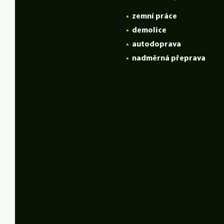
•
z
emní práce
•
demolice
•
autodoprava
•
nadměrná přeprava