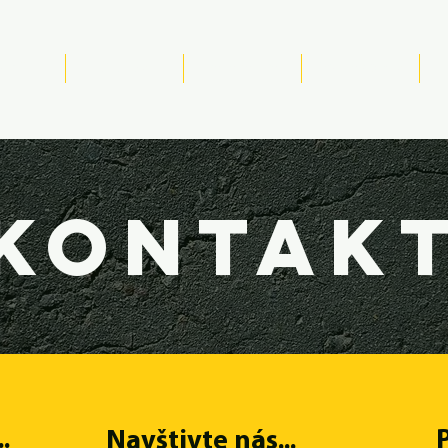
omů
Služby
Reference
Pohledávky
kontak
.
Navštivte nás...