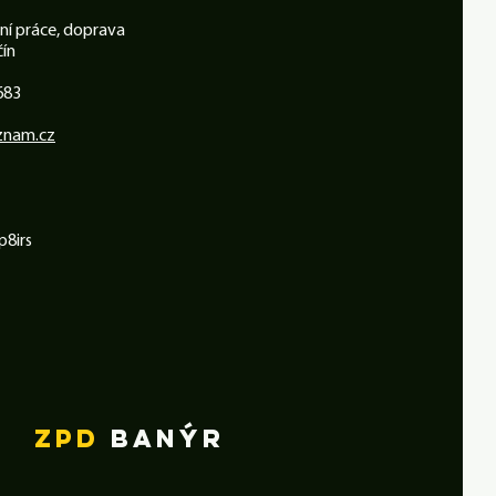
ní práce, doprava
čín
683
znam.cz
p8irs
ZPD
BANÝR