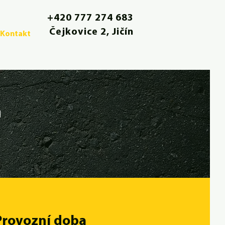
+420 777 274 683
Čejkovice 2, Jičín
Kontakt
t
Provozní doba