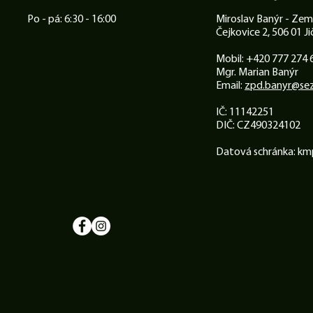
Po - pá: 6:30 - 16:00
Miroslav Banýr - Zem
Čejkovice 2, 506 01 Ji
Mobil: +420 777 274 
Mgr. Marian Banýr
Email:
zpd.banyr@se
IČ: 11142251
DIČ: CZ490324102
Datová schránka: km